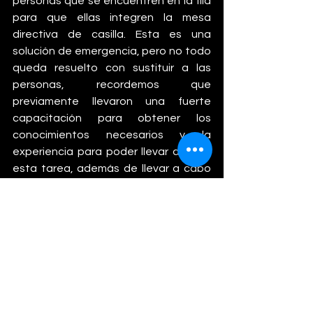
personas que se encuentren en la fila 
para que ellas integren la mesa 
directiva de casilla. Esta es una 
solución de emergencia, pero no todo 
queda resuelto con sustituir a las 
personas, recordemos que 
previamente llevaron una fuerte 
capacitación para obtener los 
conocimientos necesarios y la 
experiencia para poder llevar a cabo 
esta tarea, además de llevar a cabo 
simulacros donde podían practicar y 
detectar áreas de reforzar con mas 
capacitación ante las dudas de 
ciertas acciones. 
El tomar a personas que no tienen 
ninguna capacitación para realizar las 
funciones de la casilla es un arma de 