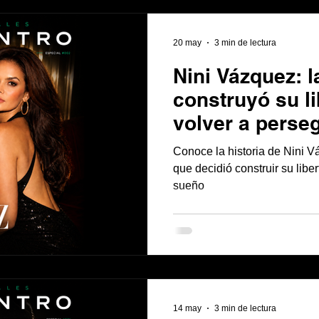
20 may
3 min de lectura
Nini Vázquez: 
construyó su li
volver a perse
Conoce la historia de Nini V
que decidió construir su libe
sueño
14 may
3 min de lectura