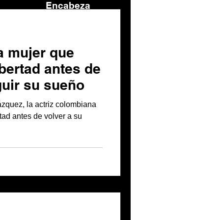
Encabeza
do 2
la mujer que
bertad antes de
guir su sueño
ázquez, la actriz colombiana
rtad antes de volver a su