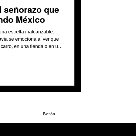
el señorazo que
ando México
na estrella inalcanzable.
vía se emociona al ver que
carro, en una tienda o en una
 está gran parte del fenómeno
una de las figuras más
pular colombiana. Durante su
llegó para presentar “Así es
llo de “Lindo, lindo”, un
tas con
Botón