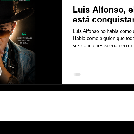
Luis Alfonso, 
está conquist
Luis Alfonso no habla como u
Habla como alguien que toda
sus canciones suenan en un 
reunión familiar. Y quizá ahí
que hoy lo ha convertido en 
importantes de la música po
visita a México, el cantante 
nuestro amor”, el primer senci
álbum de 14 canciones inédi