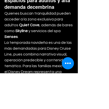
Espacios para adultos y alta 
demanda decembrina
Quienes buscan tranquilidad pueden 
acceder a la zona exclusiva para 
adultos 
Quiet Cove
, además de bares 
como 
Skyline
 y servicios del spa 
Senses
.
La temporada navideña es una de las 
más demandadas para Disney Cruise 
Line, pues combina narrativa visual, 
operación predecible y contenido 
temático. Para las familias mexicanas, 
el Disney Dream representa una 
alternativa distinta a los destinos 
tradicionales, respaldada por una 
experiencia estandarizada y 
diseñada para públicos 
multigeneracionales.