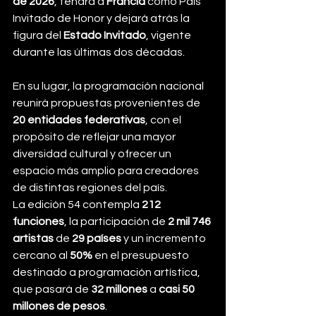
de 2026
, tendrá a 
Francia
 como País 
Invitado de Honor y dejará atrás la 
figura del 
Estado Invitado
, vigente 
durante las últimas dos décadas.
En su lugar, la programación nacional 
reunirá propuestas provenientes de 
20 entidades federativas
, con el 
propósito de reflejar una mayor 
diversidad cultural y ofrecer un 
espacio más amplio para creadores 
de distintas regiones del país.
La edición 54 contempla 
212 
funciones
, la participación de 
2 mil 746 
artistas
 de 
29 países
 y un incremento 
cercano al 
50%
 en el presupuesto 
destinado a programación artística, 
que pasará de 
32 millones
 a 
casi 50 
millones de pesos
.