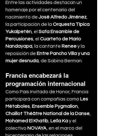
Entre las actividades destacan un 
homenaje por el centenario del 
nacimiento de 
José Alfredo Jiménez
, 
la participación de la 
Orquesta Típica 
Yukalpetén
, el 
Safa Ensamble de 
Percusiones
, el 
Cuarteto de Mario 
Nandayapa
, la cantante 
Renee
 y la 
reposición de 
Entre Pancho Villa y una 
mujer desnuda
, de Sabina Berman.
Francia encabezará la 
programación internacional
Como País Invitado de Honor, Francia 
participará con compañías como 
Les 
Métaboles
, 
Ensemble Pygmalion
, 
Chaillot Théâtre National de la Danse
, 
Mohamed El Khatib
, 
Leïla Ka
 y el 
colectivo 
NOVAYA
, en el marco del 
bicentenario de las relaciones 