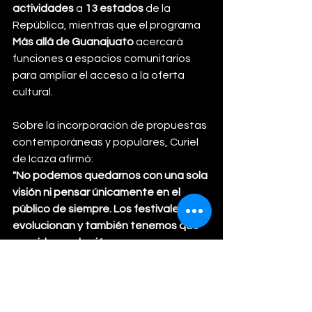
actividades
 a 
13 estados
 de la 
República, mientras que el programa 
Más allá de Guanajuato
 acercará 
funciones a espacios comunitarios 
para ampliar el acceso a la oferta 
cultural.
Sobre la incorporación de propuestas 
contemporáneas y populares, Curiel 
de Icaza afirmó:
"No podemos quedarnos con una sola 
visión ni pensar únicamente en el 
público de siempre. Los festivales 
evolucionan y también tenemos que 
considerar a los jóvenes, que no 
necesariamente tengan que ir a 
festivales privados para encontrarse 
con propuestas internacionales de 
gran calidad"
, señaló.