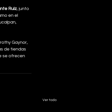
nte Ruiz
, junto 
umo en el 
ucalpan, 
rothy Gaynor, 
ás de tiendas 
e se ofrecen 
Ver todo