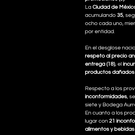
La 
Ciudad de Méxic
acumulando 
35
, seg
ocho cada uno, mient
por entidad.
En el desglose naci
respeto al precio an
entrega (18)
, el 
incu
productos dañados 
Respecto a los pro
inconformidades
, s
siete y Bodega Aurre
En cuanto a los pro
lugar con 
21 inconf
alimentos y bebidas 