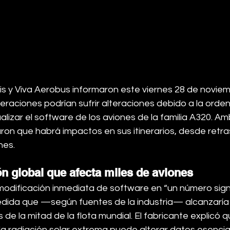
ris y Viva Aerobus informaron este viernes 28 de novie
raciones podrían sufrir alteraciones debido a la orden
alizar el software de los aviones de la familia A320. Am
on que habrá impactos en sus itinerarios, desde retra
nes.
ón global que afecta miles de aviones
modificación inmediata de software en “un número signi
ida que —según fuentes de la industria— alcanzaría 
 de la mitad de la flota mundial. El fabricante explicó q
la radiación solar extrema puede alterar datos esencial