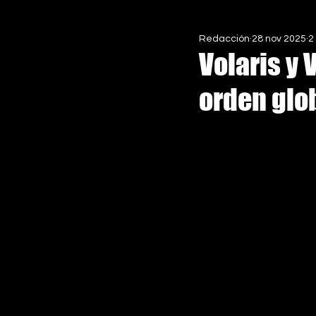
Redacción
28 nov 2025
2
EN ASCENSO MX
ESPECIALE
Volaris y 
orden glob