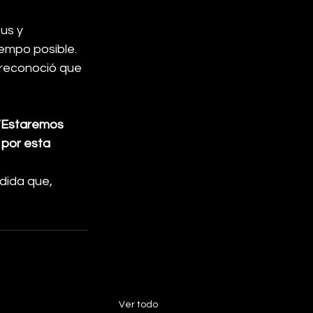
us y 
empo posible. 
 reconoció que 
“Estaremos 
 por esta 
dida que, 
Ver todo