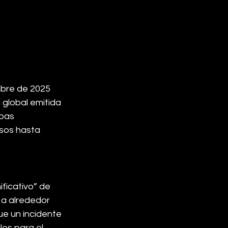
mbre de 2025 
 global emitida 
bas 
sos hasta 
ficativo” de 
a alrededor 
ue un incidente 
es para el 