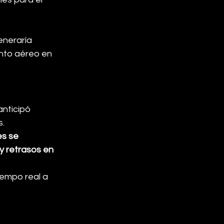
eneraría 
nto aéreo en 
anticipó 
s.
es se 
y retrasos en 
empo real a 