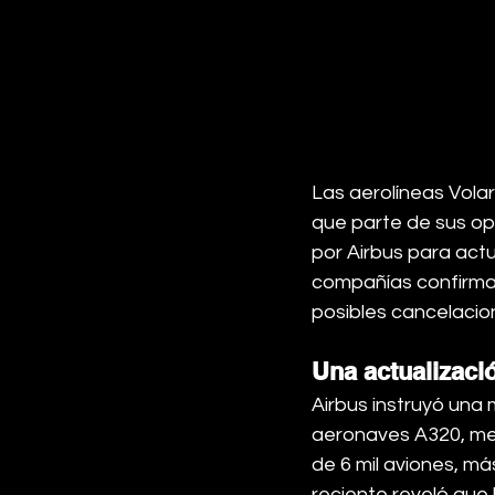
Las aerolíneas Vola
que parte de sus ope
por Airbus para actu
compañías confirmar
posibles cancelacio
Una actualizaci
Airbus instruyó una 
aeronaves A320, med
de 6 mil aviones, más
reciente reveló que 