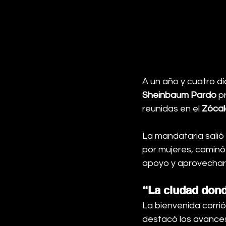
A un año y cuatro d
Sheinbaum Pardo
 p
reunidas en el 
Zócal
La mandataria salió
por mujeres, caminó
apoyo y aprovecharo
“La ciudad dond
La bienvenida corrió
destacó los avances