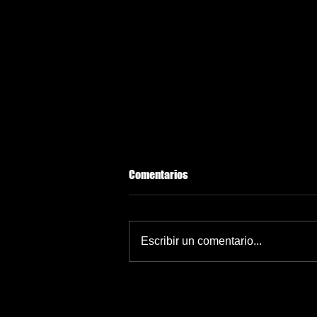
Comentarios
Escribir un comentario...
Plan Oriente: construirán nuevo
CECI