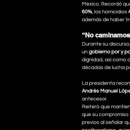
México. Recordó que,
60%
, los homicidios 
además de haber tr
“No caminamos
Durante su discurso
un 
gobierno por y pa
dignidad, así como d
décadas de lucha pac
La presidenta recon
Andrés Manuel Lóp
antecesor.
Reiteró que mantiene
que su compromiso e
previos al señalar q