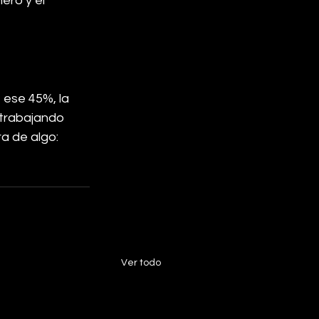
ero y el 
 ese 45%, la 
trabajando 
a de algo: 
Ver todo