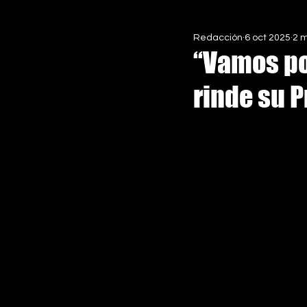
Redacción
6 oct 2025
2 m
EN ASCENSO MX
ESPECIALE
“Vamos po
rinde su 