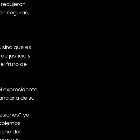
 redujeron 
ten seguras, 
 sino que es 
e justicia y 
el fruto de 
l expresidente 
anciarla de su 
esiones”, ya 
obiernos 
oche del 