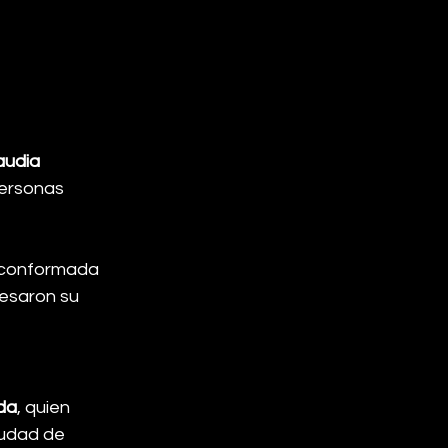
audia 
personas 
a conformada 
esaron su 
da
, quien 
udad de 