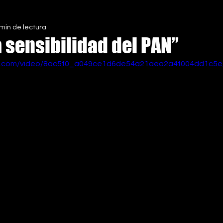
 min de lectura
S
 sensibilidad del PAN”
tic.com/video/8ac5f0_a049ce1d6de54a21aea2a4f004dd1c5e/