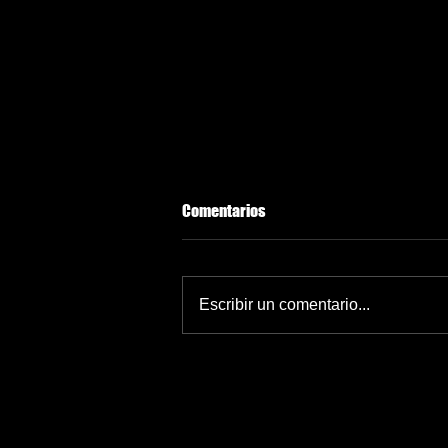
Comentarios
Escribir un comentario...
“Quiere lo mejor para su país”:
DEA elogia a Harfuch