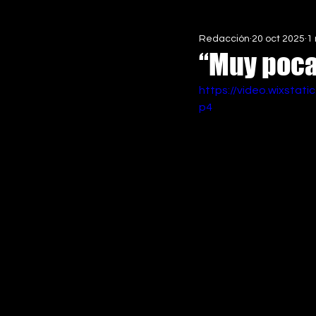
Redacción
20 oct 2025
1
EN ASCENSO MX
ESPECIALE
“Muy poca
https://video.wixsta
p4