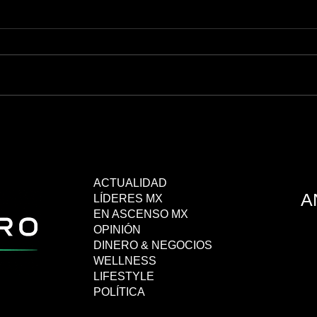
Porsche celebra 15 años con
Méxic
TECHO construyendo viviendas
parti
ACTUALIDAD
A
LÍDERES MX
EN ASCENSO MX
OPINIÓN
DINERO & NEGOCIOS
WELLNESS
LIFESTYLE
POLÍTICA