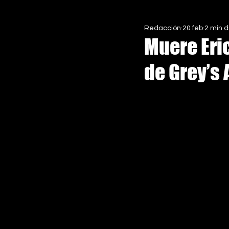
Redacción
20 feb
2 min d
EN ASCENSO MX
ESPECIALE
Muere Eric
de Grey’s