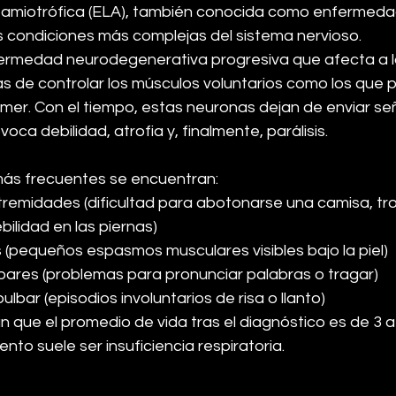
al amiotrófica (ELA), también conocida como enfermeda
as condiciones más complejas del sistema nervioso.
fermedad neurodegenerativa progresiva que afecta a l
 de controlar los músculos voluntarios como los que p
mer. Con el tiempo, estas neuronas dejan de enviar señ
oca debilidad, atrofia y, finalmente, parálisis.
más frecuentes se encuentran:
tremidades (dificultad para abotonarse una camisa, tr
ilidad en las piernas)
 (pequeños espasmos musculares visibles bajo la piel)
lbares (problemas para pronunciar palabras o tragar)
bar (episodios involuntarios de risa o llanto)
n que el promedio de vida tras el diagnóstico es de 3 a
ento suele ser insuficiencia respiratoria.