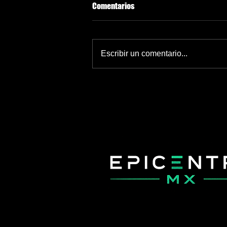
Comentarios
Escribir un comentario...
México roza récord de medallas
de oro en Santo Domingo 2026