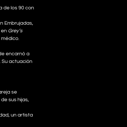
a de los 90 con 
en Embrujadas, 
 en 
Grey’s 
a médico.
de encarnó a 
 Su actuación 
reja se 
e sus hijas, 
ad, un artista 