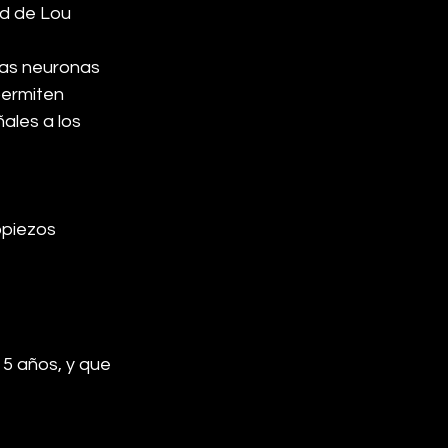
d de Lou 
as neuronas 
ermiten 
ales a los 
opiezos 
 5 años, y que 