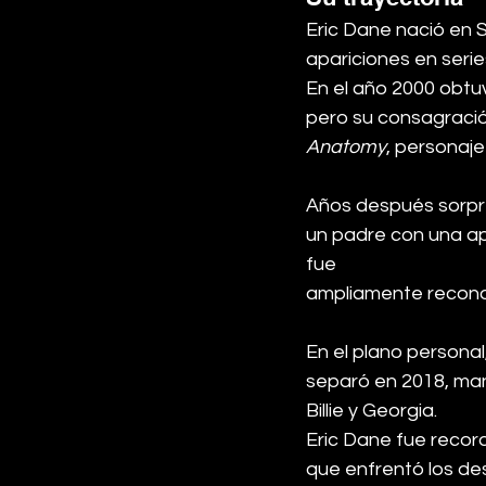
Eric Dane nació en S
apariciones en seri
En el año 2000 obtu
pero su consagració
Anatomy
, personaje
Años después sorpr
un padre con una ap
fue 
ampliamente reconoci
En el plano persona
separó en 2018, mant
Billie y Georgia.
Eric Dane fue recor
que enfrentó los des