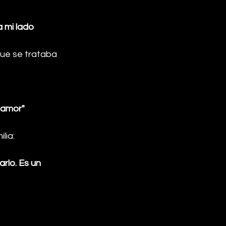
 mi lado 
que se trataba 
 amor"
lia:
rlo. Es un 