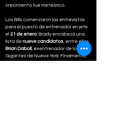
crecimiento fue meteórico.
Los Bills comenzaron las entrevistas 
para el puesto de entrenador en jefe 
el 
21 de enero
. Brady encabezó una 
lista de 
nueve candidatos
, entre ellos 
Brian Daboll
, exentrenador de los 
Gigantes de Nueva York. Finalmente, 
la directiva optó por promover al 
entrenador de casa, apostando por 
la 
química construida con Josh Allen
 y 
la continuidad del proyecto ofensivo.
LIFESTYLE
Ver todo
Entradas relacionadas