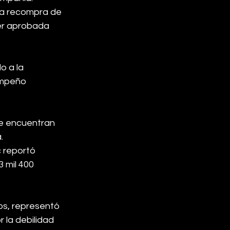
va recompra de 
er aprobada 
o a la 
empeño 
e encuentran 
.
c reportó 
 mil 400 
os, representó 
la debilidad 