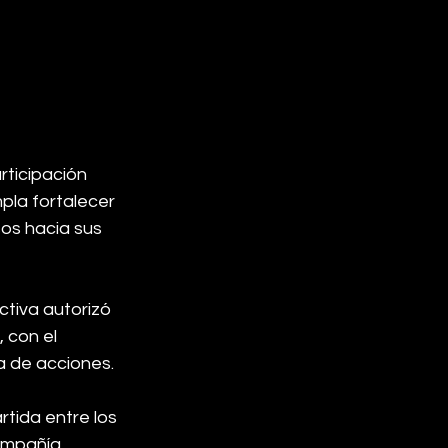
ticipación 
pla fortalecer 
os hacia sus 
tiva autorizó 
 con el 
a de acciones.
tida entre los 
ompañía.