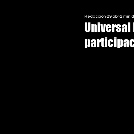
Redacción
29 abr
2 min d
EN ASCENSO MX
ESPECIALE
Universal
participac