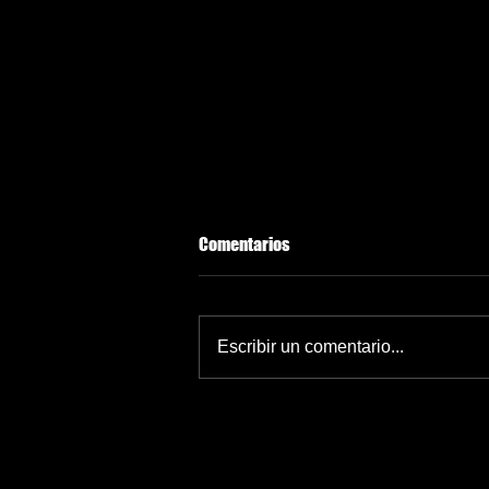
Comentarios
Escribir un comentario...
IMSS reactivará 69 teatros con
inversión de 30 mdp