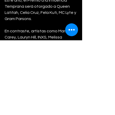
Este año, el Premio a la Influencia 
Temprana será otorgado a Queen 
Latifah, Celia Cruz, Fela Kuti, MC Lyte y 
Gram Parsons.
En contraste, artistas como Mariah 
Carey, Lauryn Hill, INXS, Melissa 
Etheridge, Jeff Buckley, Pink, New 
Edition y Shakira no lograron ingresar 
en esta edición.
LIFESTYLE
Ver todo
Entradas relacionadas