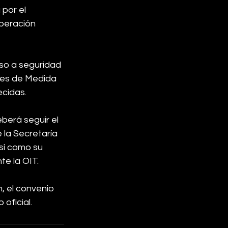
por el 
operación 
so a seguridad 
des de Medida 
ecidas.
berá seguir el 
 la Secretaría 
así como su 
te la OIT.
, el convenio 
oficial.