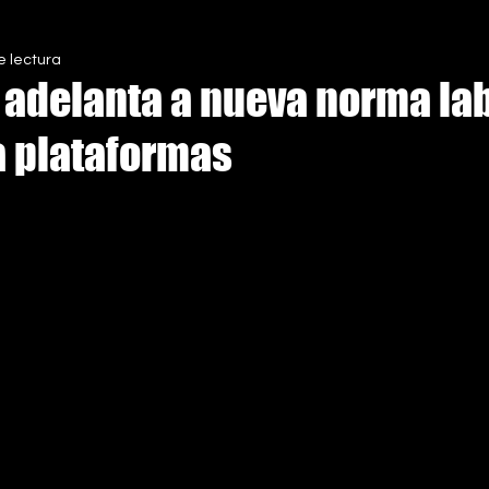
e lectura
S
 adelanta a nueva norma lab
a plataformas