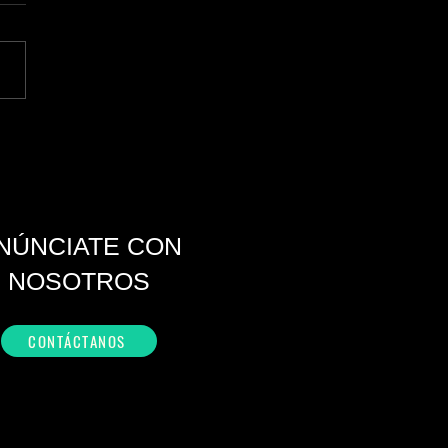
y permitirá crear videos de
k con personajes de Marvel
ar
NÚNCIATE CON
NOSOTROS
CONTÁCTANOS