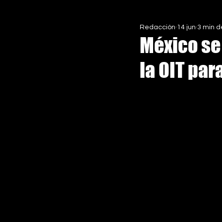
Redacción
14 jun
3 min d
EN ASCENSO MX
ESPECIALE
México se
la OIT par