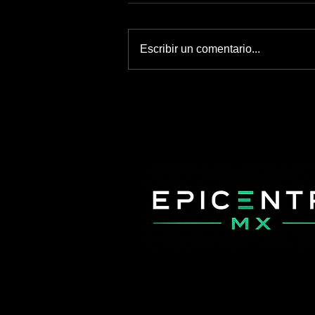
Escribir un comentario...
UNAM termina contrato con
Territorium Life y anuncia tres
auditorías