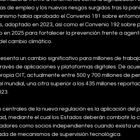
as de empleo y los nuevos riesgos surgidos tras la pan
anismo había aprobado el Convenio 191 sobre entornos
s, adoptado en 2023, así como el Convenio 192 sobre p
o en 2025 para fortalecer la prevención frente a agen
del cambio climático.
resenta un cambio significativo para millones de traba
través de aplicaciones y plataformas digitales. De acu
propia OIT, actualmente entre 500 y 700 millones de pe
l mundial, una cifra superior a los 435 millones reportad
023.
centrales de la nueva regulación es la aplicación del pr
dad, mediante el cual los Estados deberán combatir la cl
jadores como socios independientes cuando exista una
ada de mecanismos de supervisión tecnológica.