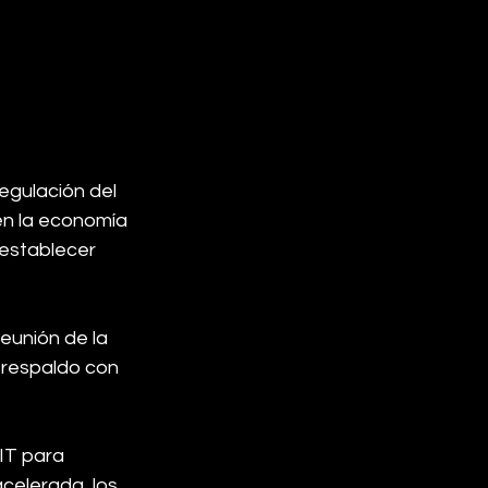
egulación del 
en la economía 
establecer 
eunión de la 
 respaldo con 
IT para 
celerada, los 