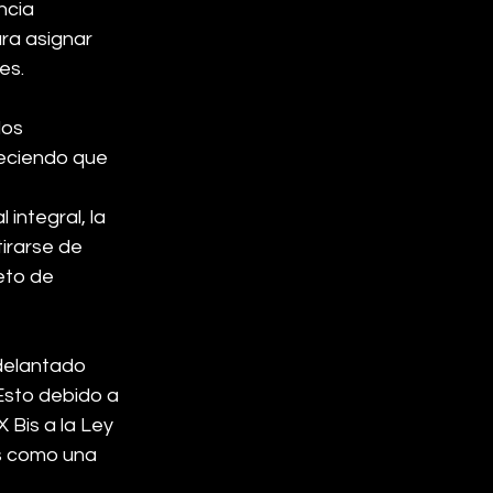
ncia 
ara asignar 
es.
os 
leciendo que 
integral, la 
tirarse de 
eto de 
delantado 
Esto debido a 
 Bis a la Ley 
s como una 