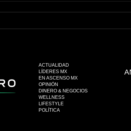
“Infantino debe irse”: Figo pide su
Disne
salida de la FIFA
TikTo
y Pix
ACTUALIDAD
A
LÍDERES MX
EN ASCENSO MX
OPINIÓN
DINERO & NEGOCIOS
WELLNESS
LIFESTYLE
POLÍTICA