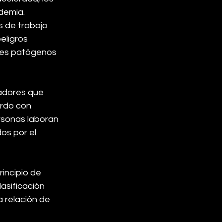
demia.
 de trabajo 
eligros 
tes patógenos 
jadores que 
erdo con 
rsonas laboran 
os por el 
incipio de 
asificación 
 relación de 