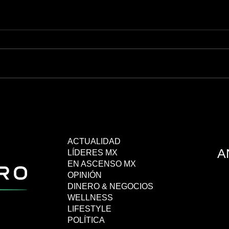
Disney permitirá crear videos de
Petró
TikTok con personajes de Marvel
reape
y Pixar
ACTUALIDAD
A
LÍDERES MX
EN ASCENSO MX
OPINIÓN
DINERO & NEGOCIOS
WELLNESS
LIFESTYLE
POLÍTICA