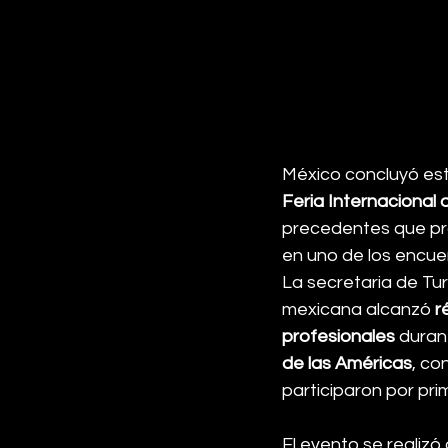
México concluyó est
Feria Internacional
precedentes que proy
en uno de los encuen
La secretaria de Tur
mexicana alcanzó 
r
profesionales
 duran
de las Américas
, co
participaron por pri
El evento se realizó 