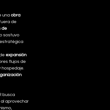
e una 
obra 
fuera de 
s de 
smo sostuvo 
estratégica 
de 
expansión 
res flujos de 
y hospedaje. 
ganización 
R busca 
, al aprovechar 
mismo, 