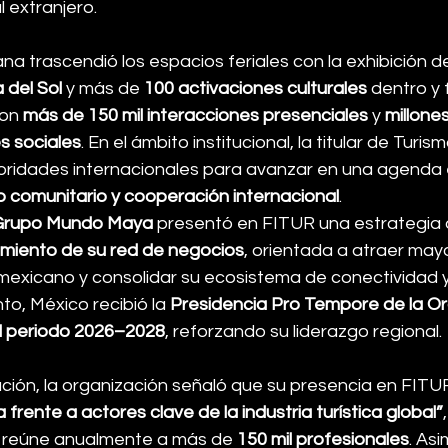
l extranjero.
a trascendió los espacios feriales con la exhibición d
 del Sol
 y más de 
100 activaciones culturales
 dentro y 
on 
más de 150 mil interacciones presenciales
 y 
millone
s sociales
. En el ámbito institucional, la titular de Turi
ridades internacionales para avanzar en una agenda 
o comunitario y cooperación internacional
.
Grupo Mundo Maya
 presentó en FITUR una estrategia 
cimiento de su red de negocios
, orientada a atraer mayo
e mexicano y consolidar su ecosistema de conectividad 
to, México recibió la 
Presidencia Pro Tempore de la Or
 periodo 2026–2028
, reforzando su liderazgo regional.
ación, la organización señaló que su presencia en FITU
 frente a actores clave de la industria turística global”
 reúne anualmente a más de 
150 mil profesionales
. Asi