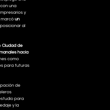
, con una 
empresarios y 
 marcó 
un 
posicionar al 
 
Ciudad de 
manales hacia 
ones como 
s para futuras 
cipación de 
eleros 
estudio para 
edaje y la 