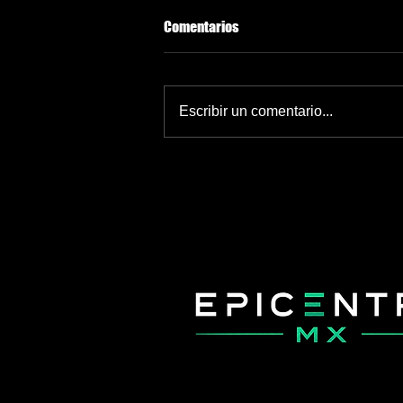
Comentarios
Escribir un comentario...
“Infantino debe irse”: Figo pide su
salida de la FIFA