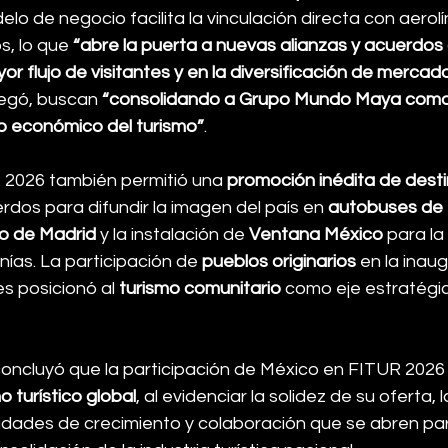
o de negocio facilita la vinculación directa con aerolí
s, lo que 
“abre la puerta a nuevas alianzas y acuerdo
or flujo de visitantes y en la diversificación de merca
egó, buscan 
“consolidando a Grupo Mundo Maya como 
lo económico del turismo”
.
 2026 también permitió una 
promoción inédita de dest
rdos para difundir la imagen del país en 
autobuses de 
o de Madrid
 y la instalación de 
Ventana México
 para la
nías. La participación de 
pueblos originarios
 en la inau
es posicionó al 
turismo comunitario
 como eje estratégico
ncluyó que la participación de México en FITUR 2026
 turístico global
, al evidenciar la solidez de su oferta, 
idades de crecimiento y colaboración que se abren para