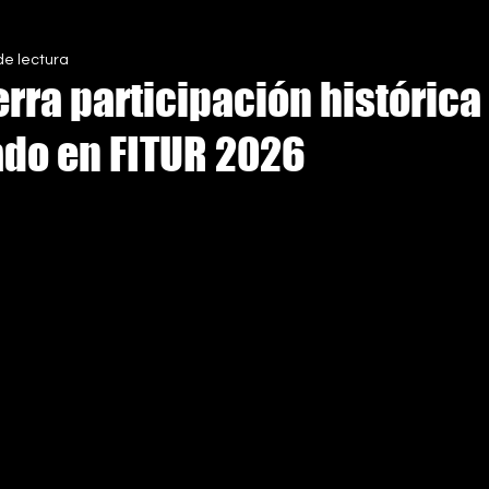
de lectura
S
erra participación históric
ado en FITUR 2026