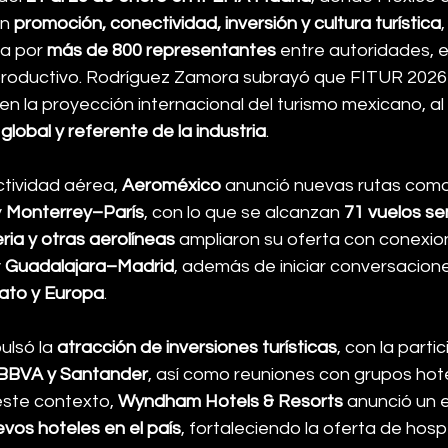
n 
promoción, conectividad, inversión y cultura turística
a por 
más de 800 representantes
 entre autoridades, 
 productivo. Rodríguez Zamora subrayó que FITUR 2026
 en la proyección internacional del turismo mexicano, al 
global y referente de la industria
.
tividad aérea, 
Aeroméxico
 anunció nuevas rutas como
y 
Monterrey–París
, con lo que se alcanzan 
71 vuelos se
eria y otras aerolíneas
 ampliaron su oferta con conexi
 
Guadalajara–Madrid
, además de iniciar conversacione
ato y Europa
.
ulsó la 
atracción de inversiones turísticas
, con la parti
BBVA y Santander
, así como reuniones con grupos hot
este contexto, 
Wyndham Hotels & Resorts
 anunció un 
vos hoteles en el país
, fortaleciendo la oferta de hosp