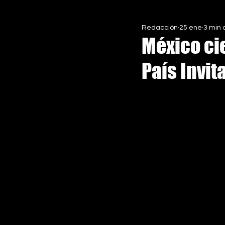
Redacción
25 ene
3 min 
EN ASCENSO MX
ESPECIALE
México ci
País Invit