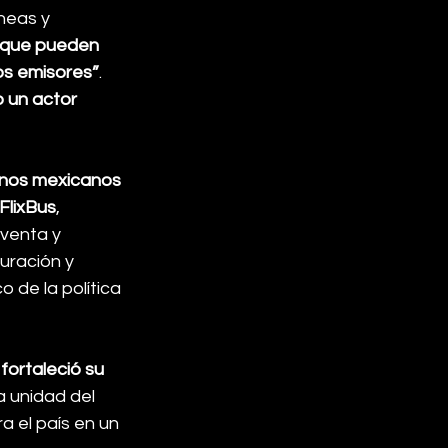
neas y 
s que pueden 
dos emisores”
. 
un actor 
inos mexicanos 
FlixBus
, 
 venta y 
guración y 
 de la política 
 
fortaleció su 
la unidad del 
 el país en un 