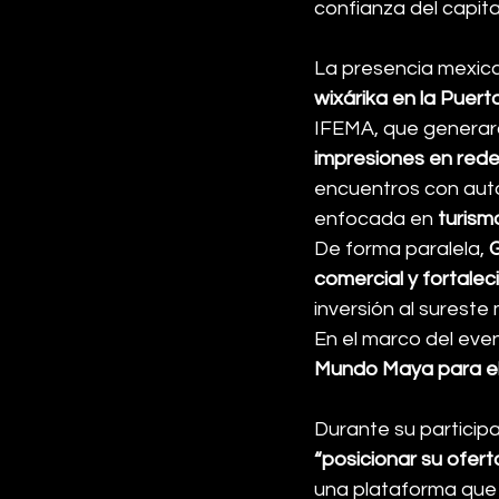
confianza del capita
La presencia mexican
wixárika en la Puerta
IFEMA, que generar
impresiones en rede
encuentros con auto
enfocada en 
turism
De forma paralela, 
comercial y fortale
inversión al surest
En el marco del even
Mundo Maya para el
Durante su particip
“posicionar su oferta
una plataforma que