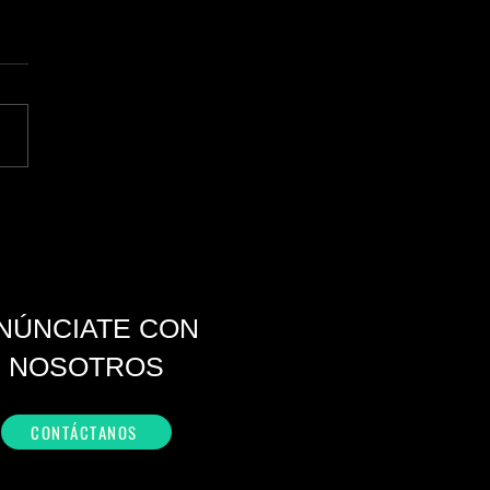
leo cae ante posible
rtura del Estrecho de Ormuz
NÚNCIATE CON
NOSOTROS
CONTÁCTANOS