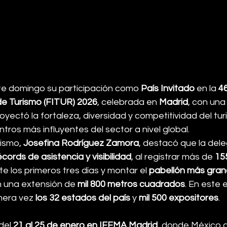
e domingo su participación como 
País Invitado
 en la 
46
 de Turismo (FITUR) 2026
, celebrada en 
Madrid
, con una
ectó la fortaleza, diversidad y competitividad del tur
tros más influyentes del sector a nivel global.
ismo, 
Josefina Rodríguez Zamora
, destacó que la dele
écords de asistencia y visibilidad
, al registrar más de 
155
te los primeros tres días y montar el 
pabellón más grand
n una extensión de 
mil 800 metros cuadrados
. En este 
mera vez 
los 32 estados del país
 y 
mil 500 expositores
.
del 
21 al 25 de enero en IFEMA Madrid
, donde México 