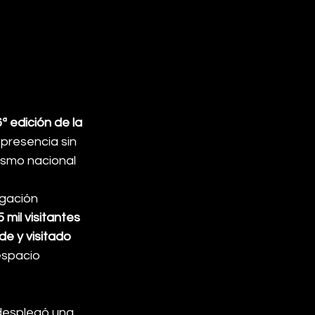
ª edición de la 
 presencia sin 
ismo nacional 
gación 
 mil visitantes 
e y visitado 
espacio 
desplegó una 