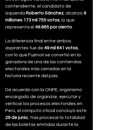
contendiente, el candidato de 
izquierda 
Roberto Sánchez
, alcanzó 
9 
millones 173 mil 755 votos
, lo que 
representa el 
49.865 por ciento
.
La diferencia final entre ambos 
aspirantes fue de 
49 mil 641 votos
, 
con lo que Fujimori se convirtió en la 
ganadora de una de las contiendas 
electorales más cerradas en la 
historia reciente del país.
De acuerdo con la ONPE, organismo 
encargado de organizar, ejecutar y 
verificar los procesos electorales en 
Perú, el cómputo oficial concluyó este 
29 de junio
, tras procesar la totalidad 
de las boletas emitidas durante la 