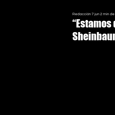
Redacción
7 jun
2 min de
EN ASCENSO MX
ESPECIALE
“Estamos 
Sheinbaum