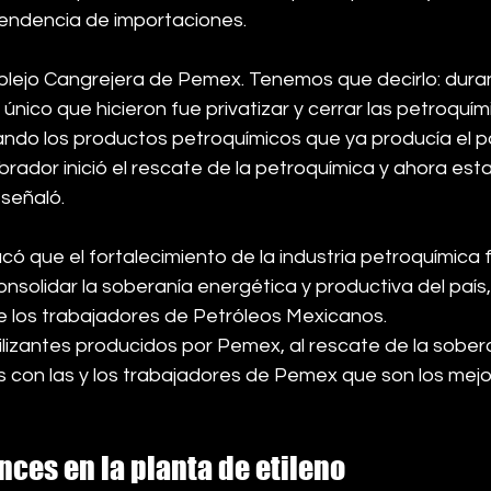
endencia de importaciones.
lejo Cangrejera de Pemex. Tenemos que decirlo: duran
o único que hicieron fue privatizar y cerrar las petroqu
do los productos petroquímicos que ya producía el pa
rador inició el rescate de la petroquímica y ahora es
 señaló.
ó que el fortalecimiento de la industria petroquímica 
onsolidar la soberanía energética y productiva del país,
de los trabajadores de Petróleos Mexicanos.
ilizantes producidos por Pemex, al rescate de la sobera
con las y los trabajadores de Pemex que son los mejo
ces en la planta de etileno