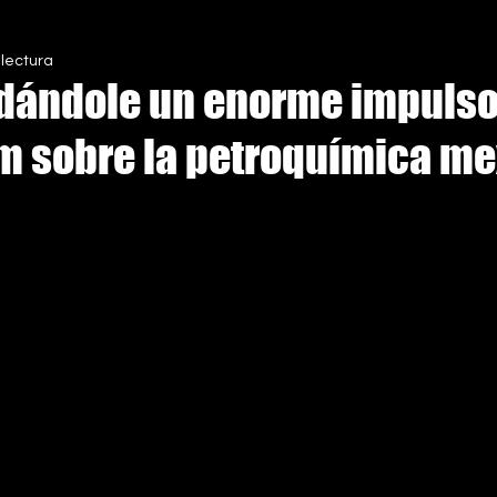
 lectura
S
dándole un enorme impulso
 sobre la petroquímica me