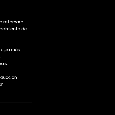
ta retomara 
lecimiento de 
tegia más 
s 
aís.
oducción 
r 