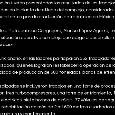
mbién fueron presentados los resultados de los trabajo
zados en la planta de etileno del complejo, considerada 
mportantes para la producción petroquímica en México.
ejo Petroquímico Cangrejera, Alonso López Aguirre, exp
situación operativa compleja que obligó a desarrollar 
ración.
ncionario, en las labores participaron 352 trabajadore
izados, quienes lograron restablecer la operación de la
idad de producción de 600 toneladas diarias de etilen
ealizadas se incluyeron trabajos en una torre de proces
r, tres turbocompresores, una torre de enfriamiento, 1
eléctricos, siete hornos de pirólisis, 37 válvulas de segu
 rehabilitación de más de 2 mil 600 metros cuadrados d
e pintura y mantenimiento.