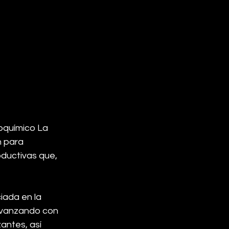
oquímico La 
 para 
ductivas que, 
iada en la 
avanzando con 
antes, así 