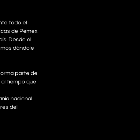
te todo el 
ímicas de Pemex 
ís. Desde el 
tamos dándole 
forma parte de 
 al tiempo que 
nía nacional. 
res del 