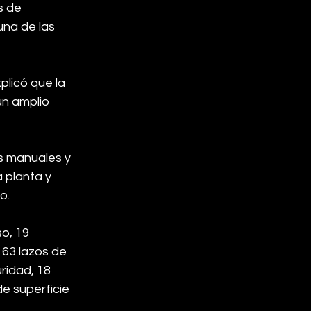
s de 
una de las 
licó que la 
un amplio 
s manuales y 
 planta y 
o.
o, 19 
63 lazos de 
ridad, 18 
e superficie 