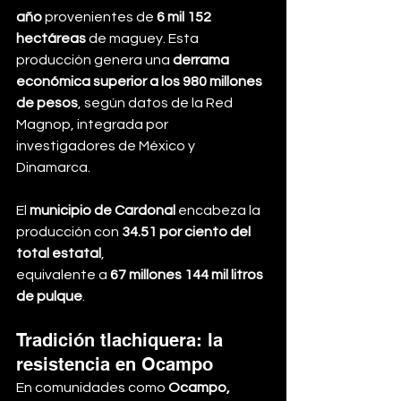
año
 provenientes de 
6 mil 152 
hectáreas
 de maguey. Esta 
producción genera una 
derrama 
económica superior a los 980 millones 
de pesos
, según datos de la Red 
Magnop, integrada por 
investigadores de México y 
Dinamarca.
El 
municipio de Cardonal
 encabeza la 
producción con 
34.51 por ciento del 
total estatal
, 
equivalente a 
67 millones 144 mil litros 
de pulque
.
Tradición tlachiquera: la 
resistencia en Ocampo
En comunidades como 
Ocampo, 