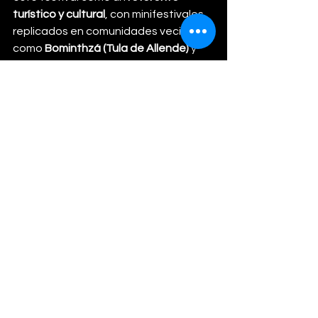
turístico y cultural
, con minifestivales 
replicados en comunidades vecinas 
como 
Bominthzá (Tula de Allende)
 y 
Doxey (Tlaxcoapan)
.
El evento se realizará los próximos 
22 
y 23 de noviembre
, coincidiendo con 
la feria patronal de la comunidad. Los 
organizadores estiman una 
asistencia de 
más de 40 mil personas
, 
y cada productor llevará alrededor de 
800 litros de pulque
 para satisfacer la 
alta demanda.
Este encuentro celebra no solo una 
bebida, sino 
una herencia que resiste 
y se renueva
 con las nuevas 
generaciones que vuelven a mirar al 
pulque como símbolo de identidad y 