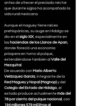
antes de ofrecer el preciado néctar 
que durante siglos ha acompañado la 
vida rural mexicana.
Aunque el maguey tiene raíces 
prehispánicas, su auge en Hidalgo se 
dio en el 
siglo XIX
, especialmente en 
las 
haciendas de los Llanos de Apan
, 
donde floreció una economía 
próspera en torno al pulque, 
extendiéndose también al 
Valle del 
Mezquital
.
De acuerdo con 
Mario Alberto 
Velázquez García
, integrante de la 
Red Maguey y Nopal (Magnop)
 y del 
Colegio del Estado de Hidalgo
, el 
estado produce actualmente 
más del 
78 por ciento del pulque nacional
, con 
194 millones 579 mil litros al 