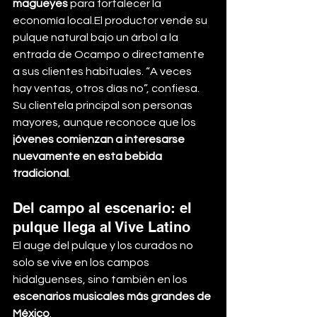
magueyes
 para fortalecer la 
economía local.El productor vende su 
pulque natural bajo un árbol a la 
entrada de Ocampo o directamente 
a sus clientes habituales. “A veces 
hay ventas, otros días no”, confiesa. 
Su clientela principal son personas 
mayores, aunque reconoce que los 
jóvenes comienzan a interesarse 
nuevamente en esta bebida 
tradicional
.
Del campo al escenario: el 
pulque llega al Vive Latino
El auge del pulque y los curados no 
solo se vive en los campos 
hidalguenses, sino también en los 
escenarios musicales más grandes de 
México
.