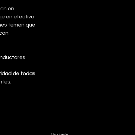
ban en 
je en efectivo 
enes temen que 
con 
onductores 
ridad de todas 
ntes.