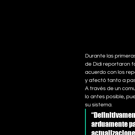
Durante las primera
de Didi reportaron f
acuerdo con los rep
y afectó tanto a pa
A través de un comu
lo antes posible, p
su sistema.
“Definitivame
arduamente par
actualizacione