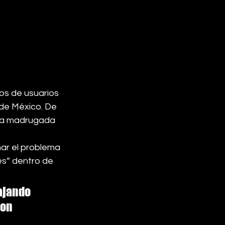
os de usuarios 
 de México. De 
 la madrugada 
ar el problema 
es” dentro de 
ajando 
on 