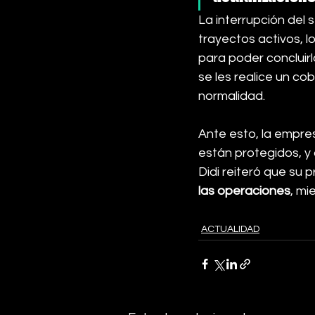
La interrupción del
trayectos activos, 
para poder concluir
se les realice un co
normalidad.
Ante esto, la empre
están protegidos, y q
Didi reiteró que su p
las operaciones
, mi
ACTUALIDAD