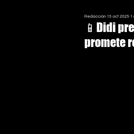
Redacción
15 oct 2025
1
EN ASCENSO MX
ESPECIALE
📱Didi pre
promete r