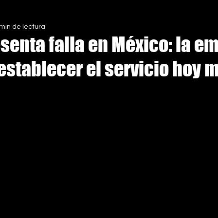
 min de lectura
S
senta falla en México: la e
establecer el servicio hoy 