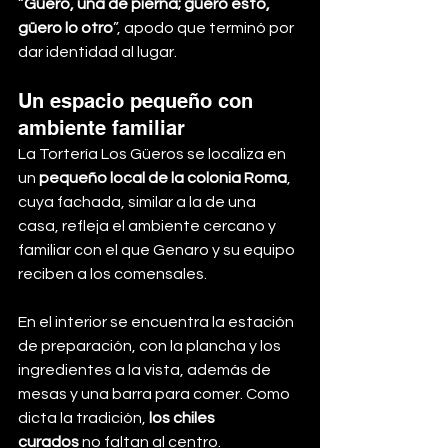
“
Güero, una de pierna; güero esto, 
güero lo otro
”, apodo que terminó por 
dar identidad al lugar.
Un espacio pequeño con 
ambiente familiar
La Tortería Los Güeros se localiza en 
un 
pequeño local de la colonia Roma
, 
cuya fachada, similar a la de una 
casa, refleja el ambiente cercano y 
familiar con el que Genaro y su equipo 
reciben a los comensales.
En el interior se encuentra la estación 
de preparación, con la plancha y los 
ingredientes a la vista, además de 
mesas y una barra para comer. Como 
dicta la tradición, 
los chiles 
curados
 no faltan al centro.