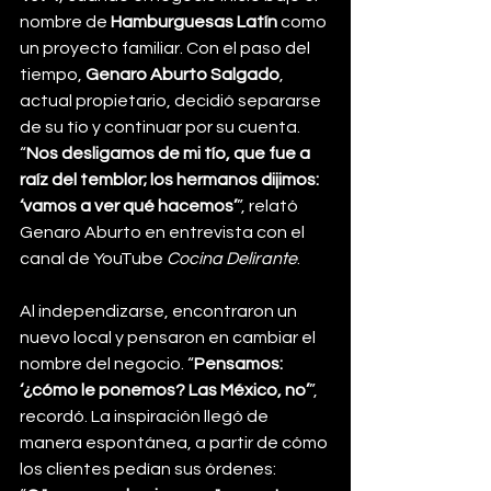
nombre de 
Hamburguesas Latín
 como 
un proyecto familiar. Con el paso del 
tiempo, 
Genaro Aburto Salgado
, 
actual propietario, decidió separarse 
de su tío y continuar por su cuenta.
“
Nos desligamos de mi tío, que fue a 
raíz del temblor; los hermanos dijimos: 
‘vamos a ver qué hacemos’
”, relató 
Genaro Aburto en entrevista con el 
canal de YouTube 
Cocina Delirante
.
Al independizarse, encontraron un 
nuevo local y pensaron en cambiar el 
nombre del negocio. “
Pensamos: 
‘¿cómo le ponemos? Las México, no’
”, 
recordó. La inspiración llegó de 
manera espontánea, a partir de cómo 
los clientes pedían sus órdenes: 