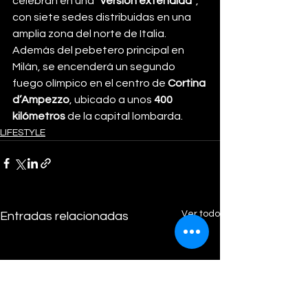
celebran en una 
“versión extendida”
, 
con siete sedes distribuidas en una 
amplia zona del norte de Italia. 
Además del pebetero principal en 
Milán, se encenderá un segundo 
fuego olímpico en el centro de 
Cortina 
d’Ampezzo
, ubicado a unos 
400 
kilómetros
 de la capital lombarda.
LIFESTYLE
Ver todo
Entradas relacionadas