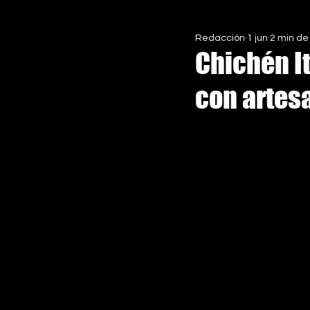
Redacción
1 jun
2 min de
EN ASCENSO MX
ESPECIALE
Chichén I
con artes