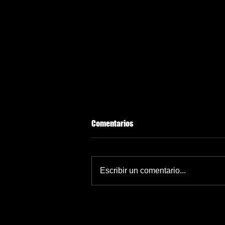
Comentarios
Escribir un comentario...
México roza récord de medallas
de oro en Santo Domingo 2026