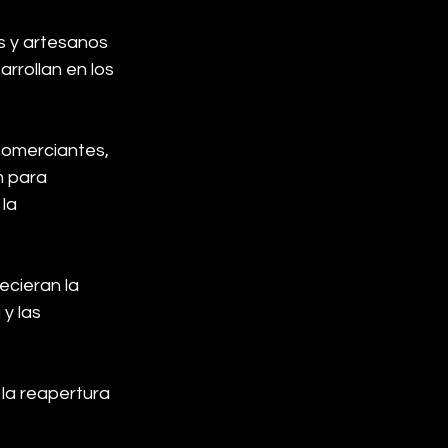
 y artesanos 
rrollan en los 
comerciantes, 
 para 
la 
cieran la 
y las 
la reapertura 