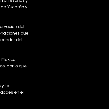
on artesanas y 
 de Yucatán y 
ervación del 
ondiciones que 
ededor del 
 México, 
os, por lo que 
y los 
idades en el 