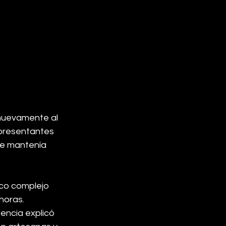
nuevamente al 
epresentantes 
ue mantenía 
co complejo 
horas.
encia explicó 