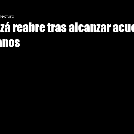
 lectura
S
tzá reabre tras alcanzar ac
anos