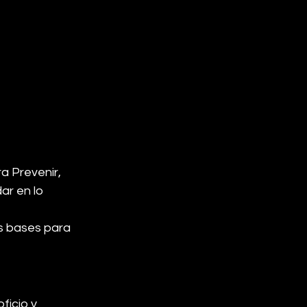
a Prevenir, 
ar en lo 
s bases para 
ficio y 