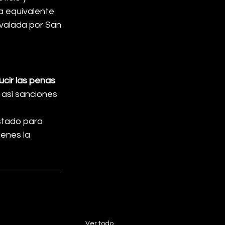
a equivalente 
avalada por San 
cir las penas 
así sanciones 
stado para 
enes la 
Ver todo