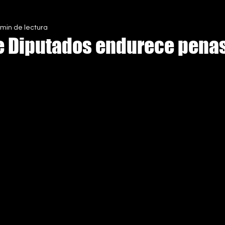
 min de lectura
S
 Diputados endurece penas