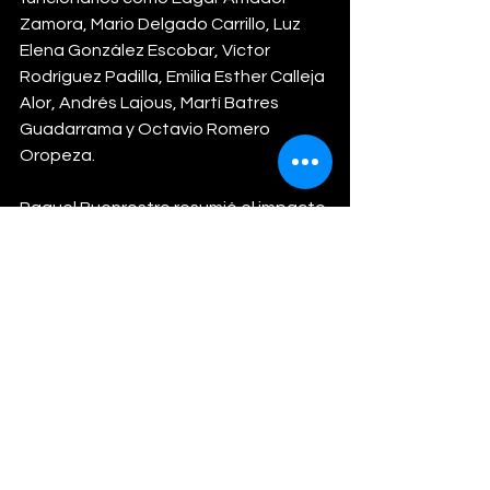
Zamora, Mario Delgado Carrillo, Luz 
Elena González Escobar, Víctor 
Rodríguez Padilla, Emilia Esther Calleja 
Alor, Andrés Lajous, Martí Batres 
Guadarrama y Octavio Romero 
Oropeza.
Raquel Buenrostro resumió el impacto 
de esta estrategia con la frase: 
“Donde el Gobierno compra, el pueblo 
gana”.
POLÍTICA
Ver todo
Entradas relacionadas